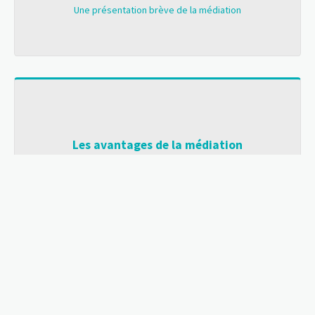
Une présentation brève de la médiation
Les avantages de la médiation
Ils sont multiples et bénéfiques!
Dans quels cas utiliser la médiation?